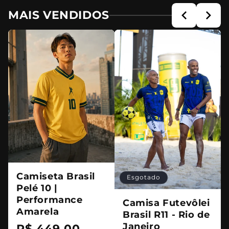
MAIS VENDIDOS
Camiseta Brasil
Esgotado
Pelé 10 |
Performance
Camisa Futevôlei
Amarela
Brasil R11 - Rio de
Janeiro
Preço
R$ 449,00