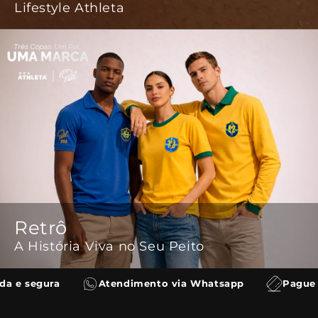
Lifestyle Athleta
Retrô
A História Viva no Seu Peito
 e segura
Atendimento via Whatsapp
Pague em