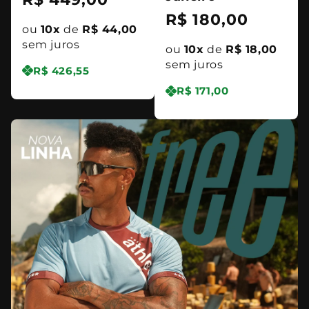
Preço
R$ 180,00
normal
ou
10x
de
R$ 44,00
normal
sem juros
ou
10x
de
R$ 18,00
sem juros
R$ 426,55
R$ 171,00