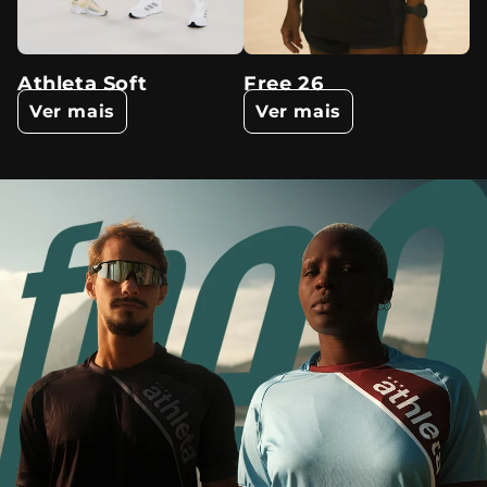
Athleta Soft
Free 26
A
Ver mais
Ver mais