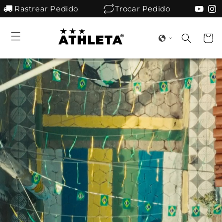
Pular
Rastrear Pedido
Trocar Pedido
para o
conteúdo
Carrinh