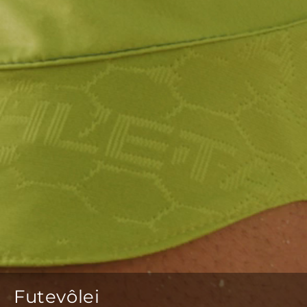
Futevôlei