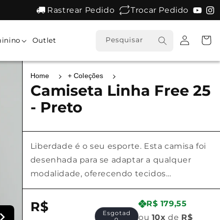
Rastrear Pedido
Trocar Pedido
Fazer
Carrinh
Pesquisar
inino
Outlet
login
Home
+ Coleções
Camiseta Linha Free 25
- Preto
Liberdade é o seu esporte. Esta camisa foi
desenhada para se adaptar a qualquer
modalidade, oferecendo tecidos
inteligentes que garantem um toque
suave e alta respirabilidade. Seja na corrida,
Preço
R$
R$ 179,55
Esgotad
no treino funcional ou no dia a dia, ela
normal
ou
10x
de
R$
o