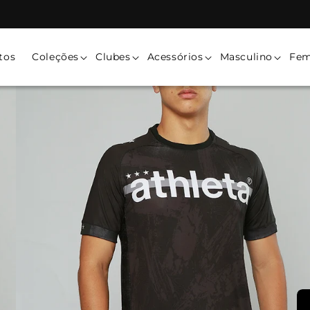
tos
Coleções
Clubes
Acessórios
Masculino
Fem