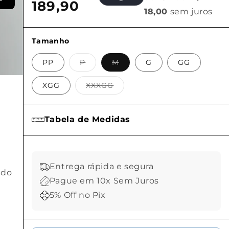
189,90
entrega a versatilidade que o seu ritmo
18,00
sem juros
exige.Destaque: Tecnologia que
acompanha o movimento natural do corpo
Tamanho
em qualquer terreno.
Variante
Variante
PP
P
M
G
GG
esgotada
esgotada
ou
ou
indisponível
indisponível
Variante
XGG
XXXGG
esgotada
ou
indisponível
Tabela de Medidas
Entrega rápida e segura
ndo
Pague em 10x Sem Juros
5% Off no Pix