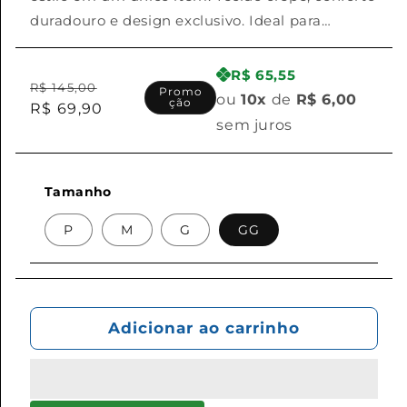
duradouro e design exclusivo. Ideal para
atividades esportivas.
R$ 65,55
Preço
Preço
R$ 145,00
Promo
ou
10x
de
R$ 6,00
ção
normal
R$ 69,90
promocional
sem juros
Tamanho
P
M
G
GG
Adicionar ao carrinho