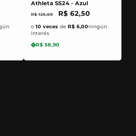
Athleta SS24 - Azul
Precio
Precio
R$ 62,50
R$ 125,00
habitual
de
gún
o
10 veces
de
R$ 6,00
ningún
oferta
interés
R$ 58,90