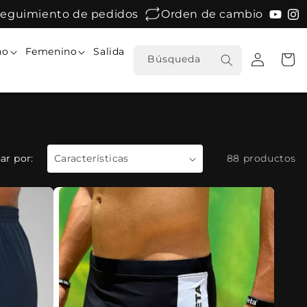
eguimiento de pedidos
Orden de cambio
Iniciar
no
Femenino
Salida
Carrito
Búsqueda
sesión
ar por:
88 productos