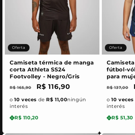
Oferta
Oferta
Camiseta térmica de manga
Camiseta
corta Athleta SS24
fútbol-vó
Footvolley - Negro/Gris
para muje
Precio
Precio
R$ 116,90
Precio
R$ 165,90
R$ 137,00
habitual
de
habitua
o
10 veces
de
R$ 11,00
ningún
o
10 veces
oferta
interés
interés
R$ 110,20
R$ 51,30