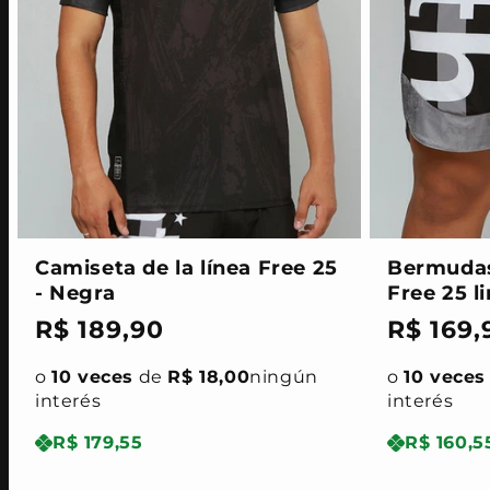
Camiseta de la línea Free 25
Bermudas 
- Negra
Free 25 l
Precio
R$ 189,90
Precio
R$ 169,
habitual
habitua
o
10 veces
de
R$ 18,00
ningún
o
10 veces
interés
interés
R$ 179,55
R$ 160,5