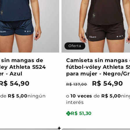
Oferta
 sin mangas de
Camiseta sin mangas
ley Athleta SS24
fútbol-vóley Athleta 
r - Azul
para mujer - Negro/Gr
Precio
R$ 54,90
Precio
Precio
R$ 54,90
R$ 137,00
l
de
habitual
de
de
R$ 5,00
ningún
o
10 veces
de
R$ 5,00
nin
oferta
oferta
interés
R$ 51,30