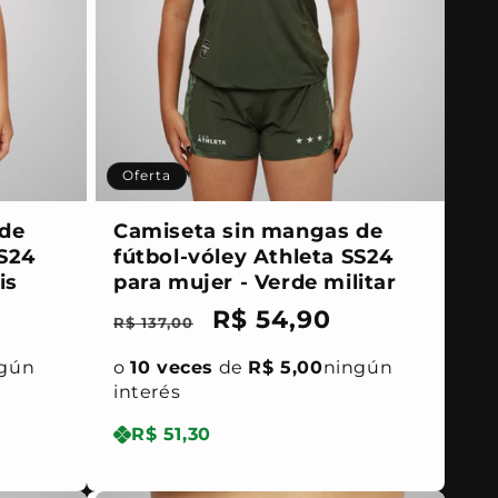
Oferta
 de
Camiseta sin mangas de
SS24
fútbol-vóley Athleta SS24
is
para mujer - Verde militar
Precio
Precio
R$ 54,90
R$ 137,00
habitual
de
gún
o
10 veces
de
R$ 5,00
ningún
oferta
interés
R$ 51,30