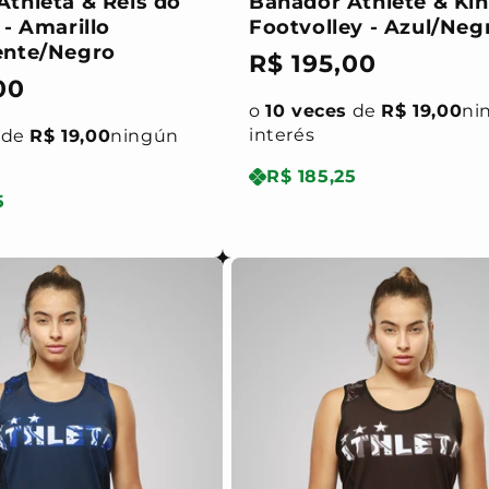
thleta & Reis do
Bañador Athlete & Kin
 - Amarillo
Footvolley - Azul/Neg
ente/Negro
Precio
R$ 195,00
00
habitual
o
10 veces
de
R$ 19,00
ni
l
interés
de
R$ 19,00
ningún
R$ 185,25
5