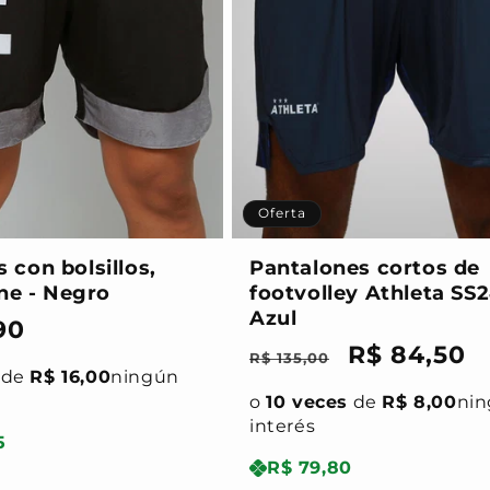
Oferta
con bolsillos,
Pantalones cortos de
ine - Negro
footvolley Athleta SS2
Azul
90
Precio
Precio
R$ 84,50
R$ 135,00
l
de
R$ 16,00
ningún
habitual
de
o
10 veces
de
R$ 8,00
ni
oferta
interés
5
R$ 79,80