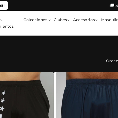
S
sil
s
Colecciones
Clubes
Accesorios
Masculi
mientos
Orden