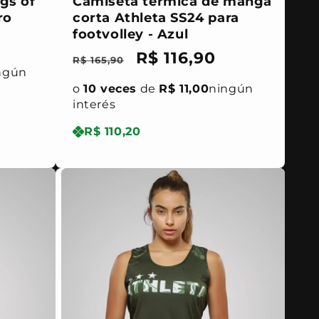
gs of
Camiseta térmica de manga
ro
corta Athleta SS24 para
footvolley - Azul
Precio
Precio
R$ 116,90
R$ 165,90
ngún
habitual
de
o
10 veces
de
R$ 11,00
ningún
oferta
interés
R$ 110,20