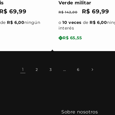
is
Verde militar
Precio
R$ 69,99
Precio
Precio
R$ 69,99
R$ 142,00
l
de
habitual
de
de
R$ 6,00
ningún
o
10 veces
de
R$ 6,00
nin
oferta
oferta
interés
R$ 65,55
1
…
2
3
6
Sobre nosotros