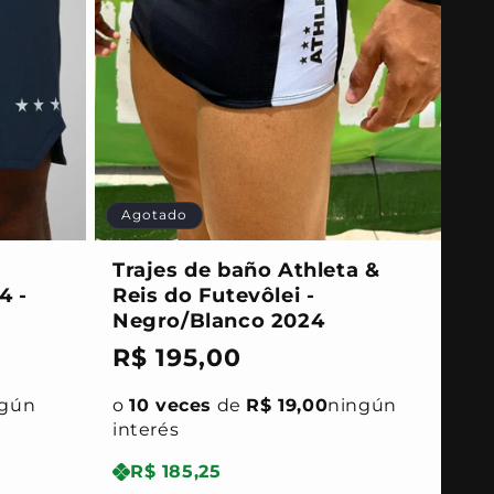
Agotado
Trajes de baño Athleta &
4 -
Reis do Futevôlei -
Negro/Blanco 2024
Precio
R$ 195,00
habitual
ngún
o
10 veces
de
R$ 19,00
ningún
interés
R$ 185,25