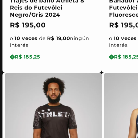
Trajes de baño Athleta &
Bañador A
Reis do Futevôlei
Futevôlei
Negro/Gris 2024
Fluoresc
Precio
R$ 195,00
Precio
R$ 195,
habitual
habitua
o
10 veces
de
R$ 19,00
ningún
o
10 veces
interés
interés
R$ 185,25
R$ 185,2