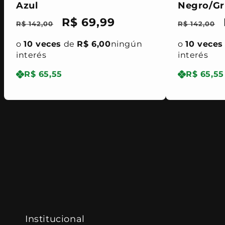
Azul
Negro/Gr
Precio
Precio
R$ 69,99
Precio
R$ 142,00
R$ 142,00
habitual
de
habitua
o
10 veces
de
R$ 6,00
ningún
o
10 veces
oferta
interés
interés
R$ 65,55
R$ 65,55
Institucional