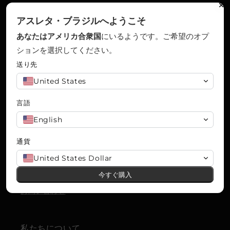
アスレタ・ブラジルへようこそ
あなたはアメリカ合衆国
にいるようです
。ご希望のオプ
制度的
ションを選択してください。
送り先
配送
United States
支払い
言語
English
保証期間
通貨
交換ポリシー
United States Dollar
返金ポリシー
今すぐ購入
お問い合わせ
私たちについて