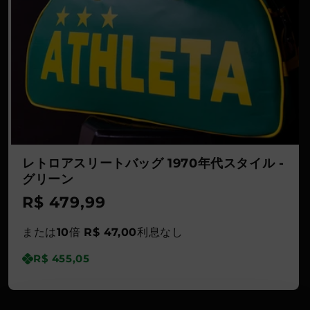
さ
い
レトロアスリートバッグ 1970年代スタイル -
グリーン
通
R$ 479,99
常
または
10
倍
R$ 47,00
利息なし
価
R$ 455,05
格