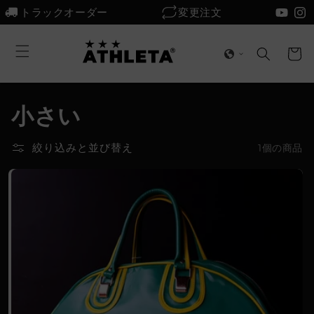
コンテ
トラックオーダー
変更注文
ンツに
プ
進む
カ
ラ
ー
イ
ト
バ
シ
小さい
ー
ポ
絞り込みと並び替え
1個の商品
リ
シ
ー
を
お
読
み
く
だ