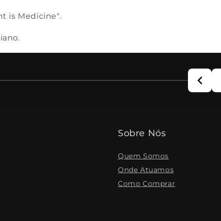
 is Medicine".
iano.
Sobre Nós
Quem Somos
Onde Atuamos
Como Comprar