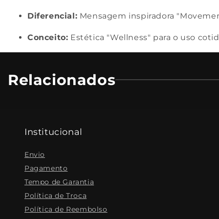
Diferencial:
Mensagem inspiradora "Movement
Conceito:
Estética "Wellness" para o uso cotid
Relacionados
Institucional
Envio
Pagamento
Tempo de Garantia
Política de Troca
Política de Reembolso