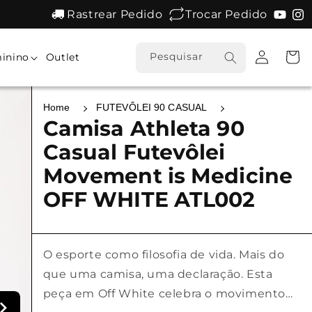
Rastrear Pedido
Trocar Pedido
Fazer
Carrinh
Pesquisar
inino
Outlet
login
Home
FUTEVÔLEI 90 CASUAL
Camisa Athleta 90
Casual Futevôlei
Movement is Medicine
OFF WHITE ATL002
O esporte como filosofia de vida. Mais do
que uma camisa, uma declaração. Esta
peça em Off White celebra o movimento