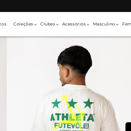
tos
Coleções
Clubes
Acessórios
Masculino
Fem