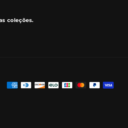
as coleções.
Formas
de
pagamento