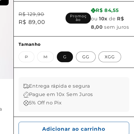
como forma de saúde e bem-estar, ideal
para quem enxerga o futevôlei como sua
R$ 84,55
Preço
Preço
R$ 129,90
Promoç
terapia diária.Material: Algodão premium
ou
10x
de
R$
ão
normal
R$ 89,00
promocional
em tom Off White sofisticado.Diferencial:
8,00
sem juros
Mensagem inspiradora "Movement is
Medicine".Conceito: Estética "Wellness"
Tamanho
para o uso cotidiano.
Variante
Variante
P
M
G
GG
XGG
esgotada
esgotada
ou
ou
indisponível
indisponível
Entrega rápida e segura
Pague em 10x Sem Juros
5% Off no Pix
a
Adicionar ao carrinho