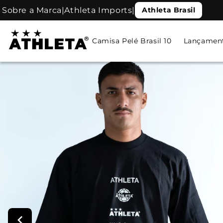
Pular
Sobre a Marca
|
Athleta Imports
|
Athleta Brasil
para o
conteúdo
Read
the
Camisa Pelé Brasil 10
Lançamen
Privacy
Policy