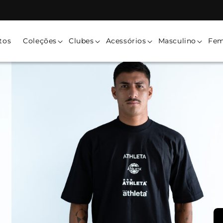
tos
Coleções
Clubes
Acessórios
Masculino
Fem