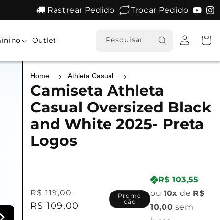
Rastrear Pedido
Trocar Pedido
Fazer
Carrinh
Pesquisar
inino
Outlet
login
Home
Athleta Casual
Camiseta Athleta
Casual Oversized Black
and White 2025- Preta
Logos
R$ 103,55
Preço
Preço
R$ 119,00
ou
10x
de
R$
Promo
ção
normal
R$ 109,00
promocional
10,00
sem