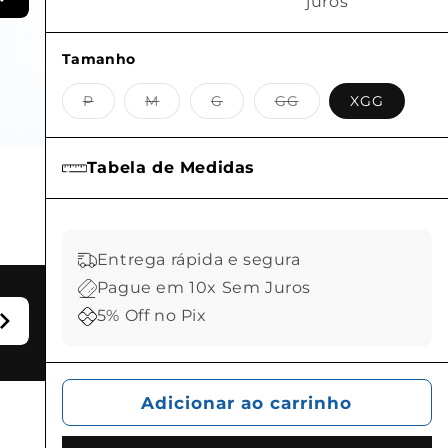
juros
Tamanho
Variante
Variante
Variante
Variante
P
M
G
GG
XGG
esgotada
esgotada
esgotada
esgotada
ou
ou
ou
ou
indisponível
indisponível
indisponível
indisponível
Tabela de Medidas
Entrega rápida e segura
Pague em 10x Sem Juros
5% Off no Pix
Adicionar ao carrinho