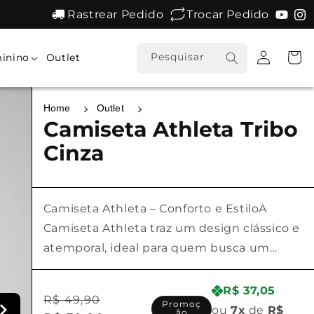
Rastrear Pedido
Trocar Pedido
Fazer
Carrinh
Pesquisar
inino
Outlet
login
Home
Outlet
Camiseta Athleta Tribo
Cinza
Camiseta Athleta – Conforto e EstiloA
Camiseta Athleta traz um design clássico e
atemporal, ideal para quem busca um
visual casual e esportivo sem abrir mão do
conforto. Fabricada com tecido macio e
R$ 37,05
Preço
Preço
R$ 49,90
Promoç
leve, essa peça proporciona toque suave
ou
7x
de
R$
ão