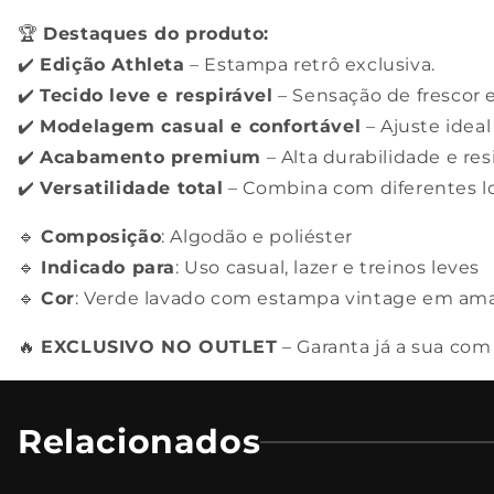
🏆
Destaques do produto:
✔️
Edição Athleta
– Estampa retrô exclusiva.
✔️
Tecido leve e respirável
– Sensação de frescor 
✔️
Modelagem casual e confortável
– Ajuste idea
✔️
Acabamento premium
– Alta durabilidade e res
✔️
Versatilidade total
– Combina com diferentes lo
🔹
Composição
: Algodão e poliéster
🔹
Indicado para
: Uso casual, lazer e treinos leves
🔹
Cor
: Verde lavado com estampa vintage em ama
🔥
EXCLUSIVO NO OUTLET
– Garanta já a sua com
Relacionados