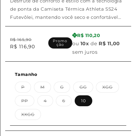
Desfrute de conforto e estilo com a tecnologia
de ponta da Camiseta Térmica Athleta SS24
Futevôlei, mantendo você seco e confortável
durante o jogo. Ideal para futevôlei!
R$ 110,20
Preço
Preço
R$ 165,90
Promo
ou
10x
de
R$ 11,00
ção
normal
R$ 116,90
promocional
sem juros
Tamanho
Variante
Variante
Variante
Variante
Variante
P
M
G
GG
XGG
esgotada
esgotada
esgotada
esgotada
esgotada
ou
ou
ou
ou
ou
indisponível
indisponível
indisponível
indisponível
indisponí
Variante
Variante
Variante
PP
4
6
10
esgotada
esgotada
esgotada
ou
ou
ou
indisponível
indisponível
indisponível
Variante
XXGG
esgotada
ou
indisponível