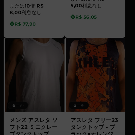
価
ル
格
価
5,00
利息なし
または
10
倍
R$
格
価
8,00
利息なし
格
R$ 56,05
格
R$ 77,90
セール
セール
メンズ アスレタ ソ
アスレタ フリー23
フト22 ミニクレー
タンクトップ - ブ
プタンクトップ、
ラック×オレンジ