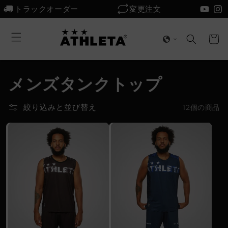
コンテ
トラックオーダー
変更注文
ンツに
プ
進む
カ
ラ
ー
イ
ト
バ
シ
メンズタンクトップ
ー
ポ
絞り込みと並び替え
12個の商品
リ
シ
ー
を
お
読
み
く
だ