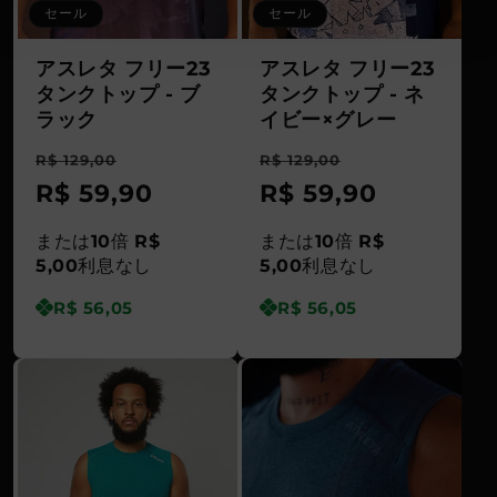
セール
セール
アスレタ フリー23
アスレタ フリー23
タンクトップ - ブ
タンクトップ - ネ
ラック
イビー×グレー
通
セ
通
セ
R$ 129,00
R$ 129,00
常
R$ 59,90
ー
常
R$ 59,90
ー
価
ル
価
ル
または
10
倍
R$
または
10
倍
R$
格
価
格
価
5,00
利息なし
5,00
利息なし
格
格
R$ 56,05
R$ 56,05