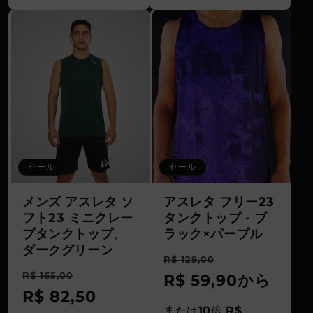
セール
セール
メンズ アスレタ ソ
アスレタ フリー23
フト23 ミニクレー
タンクトップ - ブ
プタンクトップ、
ラック×パープル
ダークグリーン
通
セ
R$ 129,00
通
セ
R$ 165,00
常
R$ 59,90
ー
から
常
R$ 82,50
ー
価
ル
または
10
倍
R$