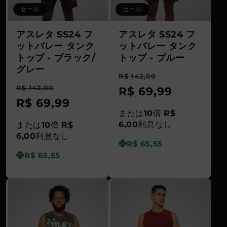
セール
セール
さ
い
アスレタ SS24 フ
アスレタ SS24 フ
ットバレー タンク
ットバレー タンク
トップ - ブラック/
トップ - ブルー
グレー
通
セ
R$ 142,00
通
セ
R$ 142,00
常
R$ 69,99
ー
常
R$ 69,99
ー
価
ル
または
10
倍
R$
価
ル
格
価
6,00
利息なし
または
10
倍
R$
格
価
6,00
利息なし
格
R$ 65,55
格
R$ 65,55