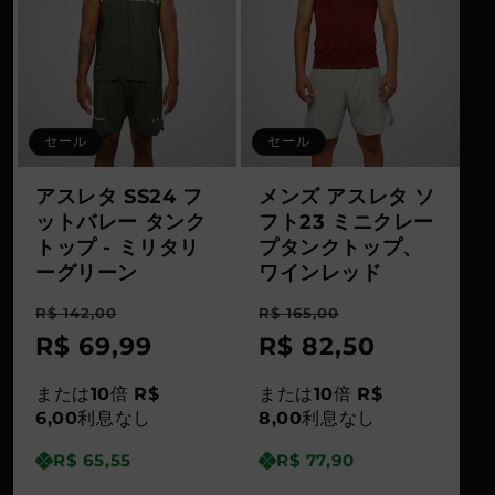
セール
セール
アスレタ SS24 フ
メンズ アスレタ ソ
ットバレー タンク
フト23 ミニクレー
トップ - ミリタリ
プタンクトップ、
ーグリーン
ワインレッド
通
セ
通
セ
R$ 142,00
R$ 165,00
常
R$ 69,99
ー
常
R$ 82,50
ー
価
ル
価
ル
または
10
倍
R$
または
10
倍
R$
格
価
格
価
6,00
利息なし
8,00
利息なし
格
格
R$ 65,55
R$ 77,90