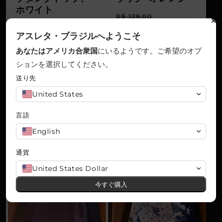
ホワイト
通
セ
R$ 129,00
通
セ
R$ 143,70
常
R$ 59,90
ー
アスレタ・ブラジルへようこそ
常
R$ 64,90
ー
価
ル
あなたはアメリカ合衆国
にいるようです
。ご希望のオプ
または
10
倍
R$
価
ル
格
価
5,00
利息なし
または
ションを選択してください。
10
倍
R$
格
価
6,00
利息なし
送り先
格
R$ 56,05
格
R$ 60,80
United States
言語
English
通貨
United States Dollar
今すぐ購入