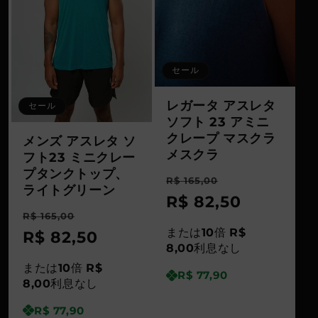
セール
レガータ アスレタ
セール
ソフト 23 アミニ
クレープ マスクラ
メンズ アスレタ ソ
メスクラ
フト23 ミニクレー
プタンクトップ、
通
セ
R$ 165,00
ライトグリーン
常
R$ 82,50
ー
通
セ
R$ 165,00
価
ル
または
10
倍
R$
常
R$ 82,50
ー
格
価
8,00
利息なし
価
ル
または
10
倍
R$
格
R$ 77,90
格
価
8,00
利息なし
格
R$ 77,90